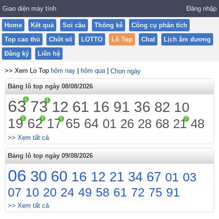
Giao diện máy tính
Đăng nhập
Home
Kết quả
Soi cầu
Thống kê
Công cụ phân tích
Top cao thủ
Chốt số
LOTTO
Lô Top
Chat
Lịch âm dương
Đăng ký
Liên hệ
>> Xem Lo Top
hôm nay
|
hôm qua
|
Chọn ngày
Bảng lô top ngày 08/08/2026
1
63
1
73
12
61
16
91
36
82
10
1
1
1
2
19
62
17
65
64
01
26
28
68
21
48
>> Xem tất cả
Bảng lô top ngày 09/08/2026
06
30
60
16
12
21
34
67
01
03
07
10
20
24
49
58
61
72
75
91
>> Xem tất cả